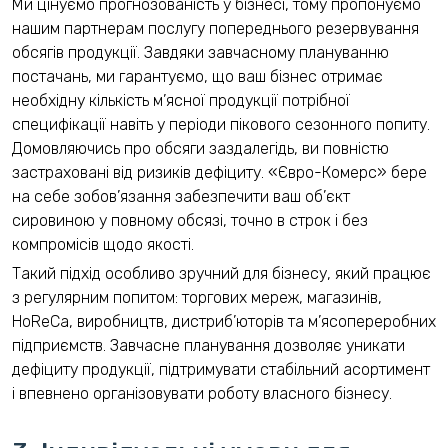
Ми цінуємо прогнозованість у бізнесі, тому пропонуємо
нашим партнерам послугу попереднього резервування
обсягів продукції. Завдяки завчасному плануванню
постачань, ми гарантуємо, що ваш бізнес отримає
необхідну кількість м’ясної продукції потрібної
специфікації навіть у періоди пікового сезонного попиту.
Домовляючись про обсяги заздалегідь, ви повністю
застраховані від ризиків дефіциту. «Євро-Комерс» бере
на себе зобов’язання забезпечити ваш об’єкт
сировиною у повному обсязі, точно в строк і без
компромісів щодо якості.
Такий підхід особливо зручний для бізнесу, який працює
з регулярним попитом: торгових мереж, магазинів,
HoReCa, виробництв, дистриб’юторів та м’ясопереробних
підприємств. Завчасне планування дозволяє уникати
дефіциту продукції, підтримувати стабільний асортимент
і впевнено організовувати роботу власного бізнесу.