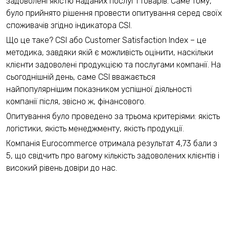
задоволені якістю наданих послуг і товарів. Саме тому,
було прийнято рішення провести опитування серед своїх
споживачів згідно індикатора CSI.
Що це таке? CSI або Customer Satisfaction Index – це
методика, завдяки якій є можливість оцінити, наскільки
клієнти задоволені продукцією та послугами компанії. На
сьогоднішній день, саме CSI вважається
найпопулярнішим показником успішної діяльності
компанії після, звісно ж, фінансового.
Опитування було проведено за трьома критеріями: якість
логістики, якість менеджменту, якість продукції.
Компанія Eurocommerce отримала результат 4,73 бали з
5, що свідчить про вагому кількість задоволених клієнтів і
високий рівень довіри до нас.