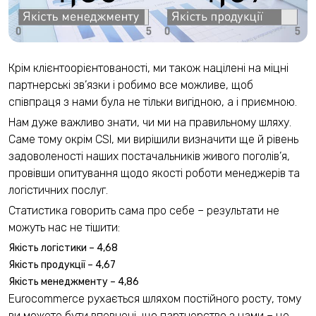
Крім клієнтоорієнтованості, ми також націлені на міцні
партнерські зв’язки і робимо все можливе, щоб
співпраця з нами була не тільки вигідною, а і приємною.
Нам дуже важливо знати, чи ми на правильному шляху.
Саме тому окрім CSI, ми вирішили визначити ще й рівень
задоволеності наших постачальників живого поголів’я,
провівши опитування щодо якості роботи менеджерів та
логістичних послуг.
Статистика говорить сама про себе – результати не
можуть нас не тішити:
Якість логістики – 4,68
Якість продукції – 4,67
Якість менеджменту – 4,86
Eurocommerce рухається шляхом постійного росту, тому
ви можете бути впевнені, що партнерство з нами – це