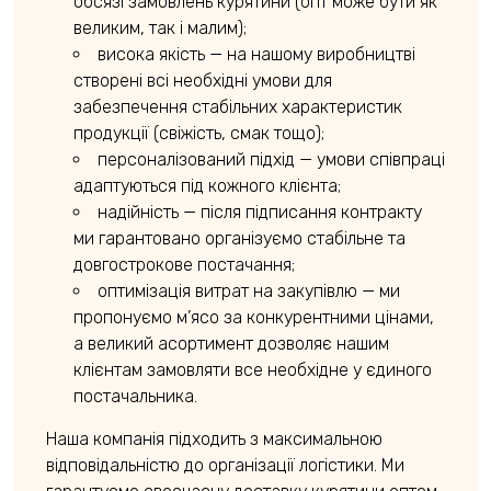
обсязі замовлень курятини (опт може бути як
великим, так і малим);
висока якість — на нашому виробництві
створені всі необхідні умови для
забезпечення стабільних характеристик
продукції (свіжість, смак тощо);
персоналізований підхід — умови співпраці
адаптуються під кожного клієнта;
надійність — після підписання контракту
ми гарантовано організуємо стабільне та
довгострокове постачання;
оптимізація витрат на закупівлю — ми
пропонуємо м’ясо за конкурентними цінами,
а великий асортимент дозволяє нашим
клієнтам замовляти все необхідне у єдиного
постачальника.
Наша компанія підходить з максимальною
відповідальністю до організації логістики. Ми