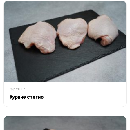
Курятина
Куряче стегно