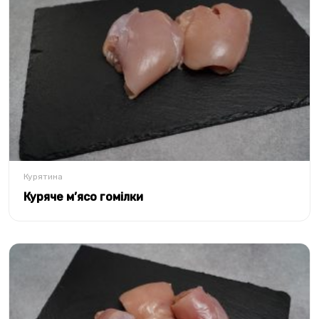
Курятина
Куряче м’ясо гомілки