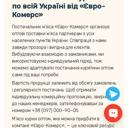
по всій Україні від «Євро-
Комерс»
Постачальник м’яса «Євро-Комерс»
організує
оптові поставки м’яса партнерам з усіх
населених пунктів України. Співпраця з нами
завжди прозора і вигідна для клієнтів.
Вибудовуючи взаємодію з замовниками, ми
використовуємо індивідуальний підхід, тож
можемо адаптувати постачання курятини оптом
саме під ваші потреби.
Вартість продукції залежить від обсягу замовлень
і регулярності постачань. Щоб отримати
індивідуальну комерційну пропозицію, зверніться
до наших менеджерів, зателефонувавши за
номером +38 (097) 000–90–05.
М’ясо курки оптом, яке можна придбати в
компанії «Євро-Комерс», — це ключовий ресурс