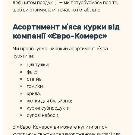
дефіцитом продукції — ми потурбуємось про те,
щоб ви отримували її вчасно і стабільно.
Асортимент мʼяса курки від
компанії «Євро-Комерс»
Ми пропонуємо широкий асортимент мʼяса
курятини:
цілі тушки;
філе;
стегна;
гомілки;
крила;
кістки для бульйонів;
курячі субпродукти
;
супові набори.
В «Євро-Комерс» ви можете купити оптом
курятину у свіжому та замороженому вигляді для