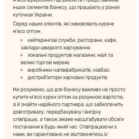
м’ясопереробних підприємств і представників
інших сегментів бізнесу, що працюють у різних
куточках України.
Серед наших клієнтів, які замовляють куряче
м’ясо оптом:
кейтерингові служби, ресторани, кафе,
заклади швидкого харчування;
локальні продуктові магазини, малі та
великі торгові мережі;
виробники напівфабрикатів, ковбас;
дистриб’ютори харчових продуктів.
Ми розуміємо, що для бізнесу важливо не просто
купити м’ясо курки оптом за розумною вартістю,
а й знайти надійного партнера, що забезпечить
довготривалу, передбачувану і вигідну
співпрацю, а також зможе масштабувати обсяги
постачання в будь-який час. Співпрацюючи з
нами, ви гарантовано не зіштовхнетесь із