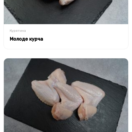
Курятина
Молоде курча