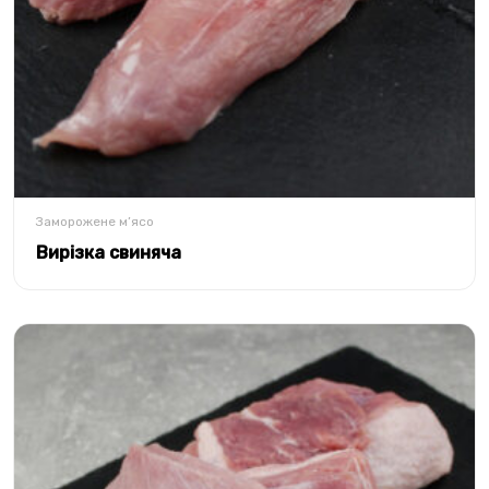
Заморожене м’ясо
Вирізка свиняча