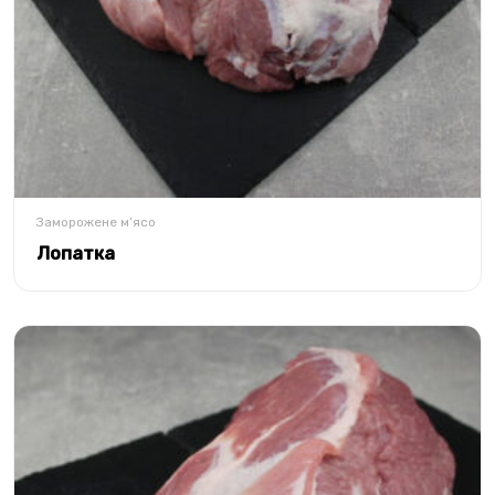
Заморожене м’ясо
Лопатка