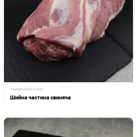
Заморожене м’ясо
Шийна частина свиняча