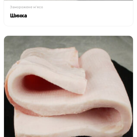
Заморожене м’ясо
Шинка