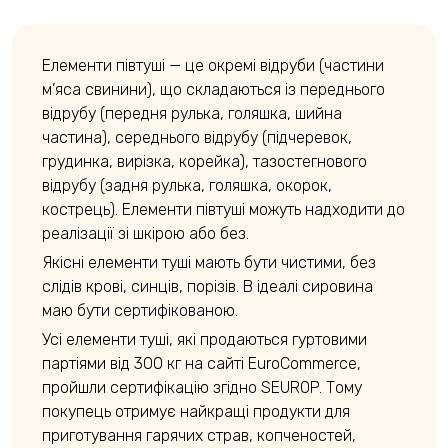
Елементи півтуші — це окремі відруби (частини
м’яса свинини), що складаються із переднього
відрубу (передня рулька, голяшка, шийна
частина), середнього відрубу (підчеревок,
грудинка, вирізка, корейка), тазостегнового
відрубу (задня рулька, голяшка, окорок,
кострець). Елементи півтуші можуть надходити до
реалізації зі шкірою або без.
Якісні елементи туші мають бути чистими, без
слідів крові, синців, порізів. В ідеалі сировина
маю бути сертифікованою.
Усі елементи туші, які продаються гуртовими
партіями від 300 кг на сайті EuroCommerce,
пройшли сертифікацію згідно SEUROP. Тому
покупець отримує найкращі продукти для
приготування гарячих страв, копченостей,