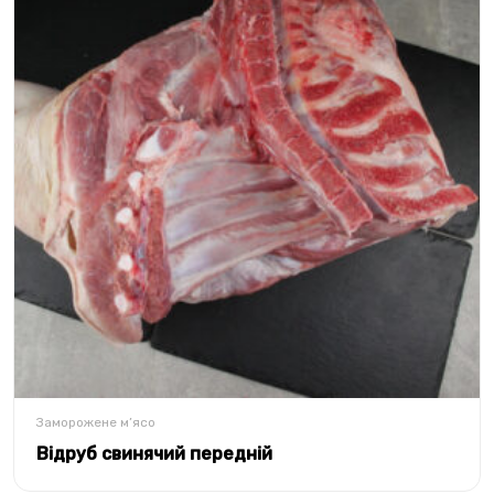
Заморожене м’ясо
Відруб свинячий передній