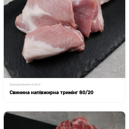
Заморожене м’ясо
Свинина напівжирна тримінг 80/20