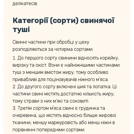
делікатесів.
Категорії (сорти) свинячої
туші
Свинні частини при обробці у цеху
розподіляються за чотирма сортами:
До першого сорту свинини відносять корейку,
вирізку та окіст. Вони є найніжнішими частинами
туші з меншим вмістом жиру, тому особливо
привабливі для поціновувачів ніжного м’яса.
До другого сорту включені шия та лопатка. Ці
частини свині містять достатню кількість жиру,
тому страви з них м’які та соковиті.
Третім сортом мʼяса свині є грудинка та
очеревина, що містять відносно більше жирової
тканини, меншу мармуровість або менш ніжні в
порівнянні попередніми сортами.