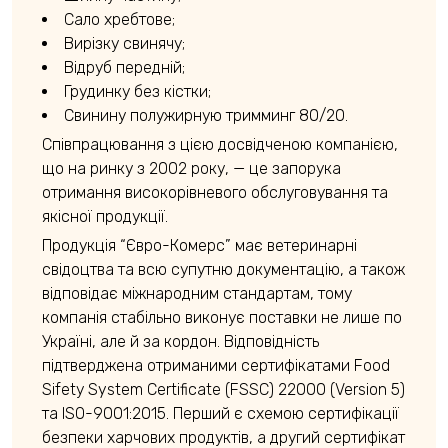
Сало хребтове;
Вирізку свинячу;
Відруб передній;
Грудинку без кістки;
Свинину полужирную тримминг 80/20.
Співпрацювання з цією досвідченою компанією,
що на ринку з 2002 року, — це запорука
отримання високорівневого обслуговування та
якісної продукції.
Продукція “Євро-Комерс” має ветеринарні
свідоцтва та всю супутню документацію, а також
відповідає міжнародним стандартам, тому
компанія стабільно виконує поставки не лише по
Україні, але й за кордон. Відповідність
підтверджена отриманими сертифікатами Fооd
Sіfеtу System Сеrtifiсаtе (FSSC) 22000 (Version 5)
та ISO-9001:2015. Перший є схемою сертифікації
безпеки харчових продуктів, а другий сертифікат