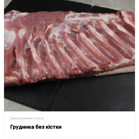
Заморожене м’ясо
Грудинка без кістки