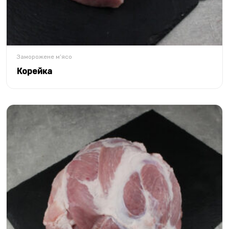
Заморожене м’ясо
Корейка