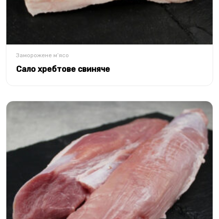
Заморожене м’ясо
Сало хребтове свиняче