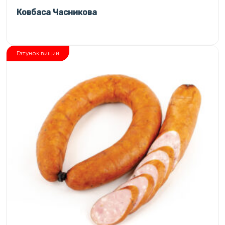
Ковбаса Часникова
Гатунок вищий