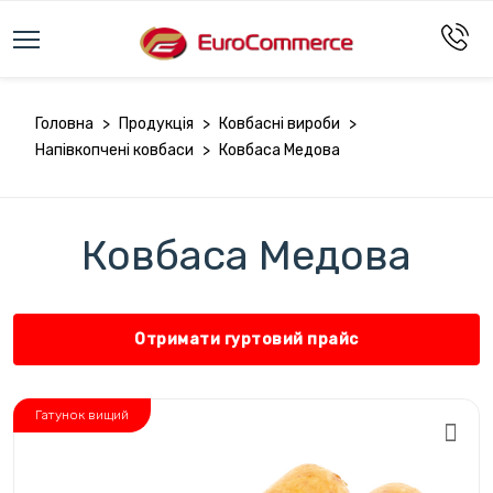
Головна
>
Продукція
>
Ковбасні вироби
>
Напівкопчені ковбаси
>
Ковбаса Медова
Ковбаса Медова
Отримати гуртовий прайс
Гатунок вищий