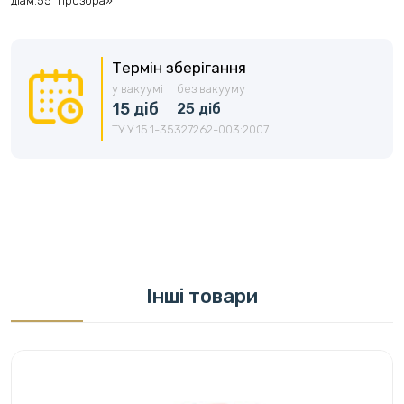
діам.55 "прозора»
Термін зберігання
у вакуумі
без вакууму
15 діб
25 діб
ТУ У 15.1-35327262-003:2007
Інші товари