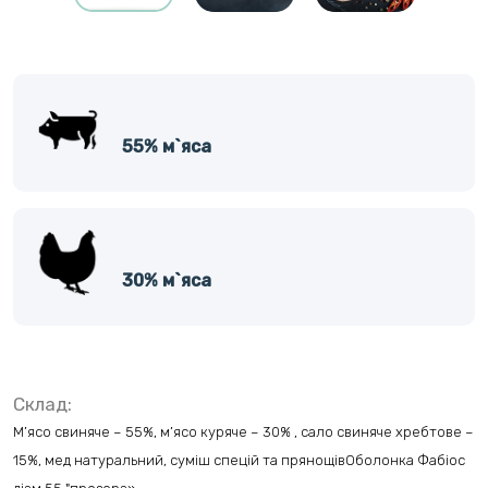
55% м`яса
30% м`яса
Склад:
М’ясо свиняче – 55%, м’ясо куряче – 30% , сало свиняче хребтове –
15%, мед натуральний, суміш спецій та прянощівОболонка Фабіос