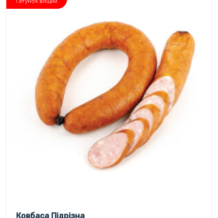
Гатунок вищий
Ковбаса Підрізна