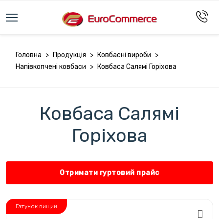
Головна
>
Продукція
>
Ковбасні вироби
>
Напівкопчені ковбаси
>
Ковбаса Салямі Горіхова
Ковбаса Салямі
Горіхова
Отримати гуртовий прайс
Гатунок вищий