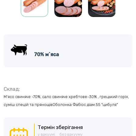
70% м`яса
Склад:
М’ясо свиняче -70%, сало свиняче хребтове-30% , грецький горіх,
суміш спецій та прянощівОболонка Фабіос діам.55 "цибуля"
Термін зберігання
у вакуумі
без вакууму