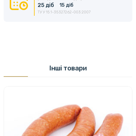
25 діб
15 діб
ТУ У 15.1-35327262-003:2007
Інші товари