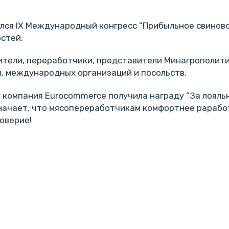
ялся IX Международный конгресс “Прибыльное свиново
остей.
ители, переработчики, представители Минагрополити
, международных организаций и посольств.
 компания Eurocommerce получила награду “За лояль
значает, что мясопереработчикам комфортнее рарабо
оверие!