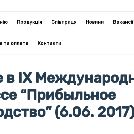
нію
Продукція
Cпівпраця
Новини
Вакансії
а та оплата
Контакти
е в IX Международ
ссе “Прибыльное
дство” (6.06. 2017