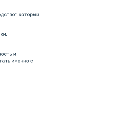
дство”, который
ки,
ность и
тать именно с