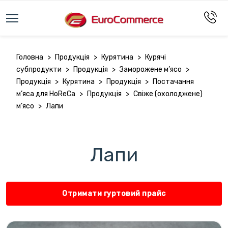
Головна
>
Продукція
>
Курятина
>
Курячі
субпродукти
>
Продукція
>
Заморожене м’ясо
>
Продукція
>
Курятина
>
Продукція
>
Постачання
м’яса для HoReCa
>
Продукція
>
Свіже (охолоджене)
м’ясо
>
Лапи
Лапи
Отримати гуртовий прайс