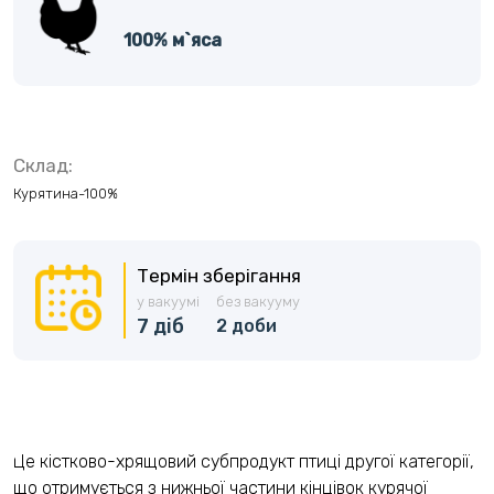
100% м`яса
Склад:
Курятина-100%
Термін зберігання
у вакуумі
без вакууму
7 діб
2 доби
Це кістково-хрящовий субпродукт птиці другої категорії,
що отримується з нижньої частини кінцівок курячої