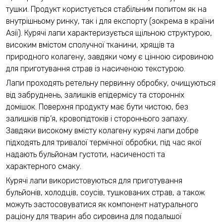
тушки. Продукт користується стабільним попитом як на
внутрішньому ринку, так і для експорту (зокрема в країни
Азії). Курячі лапи характеризується щільною структурою,
високим вмістом сполучної тканини, хрящів та
природного колагену, завдяки чому є цінною сировиною
для приготування страв із насиченою текстурою.
Лапи проходять ретельну первинну обробку, очищуються
від забруднень, залишків епідермісу та сторонніх
домішок. Поверхня продукту має бути чистою, без
залишків пір’я, кровопідтоків і стороннього запаху.
Завдяки високому вмісту колагену курячі лапи добре
підходять для тривалої термічної обробки, під час якої
надають бульйонам густоти, насиченості та
характерного смаку.
Курячі лапи використовуються для приготування
бульйонів, холодців, соусів, тушкованих страв, а також
можуть застосовуватися як компонент натурального
раціону для тварин або сировина для подальшої