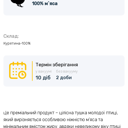
100% м`яса
Склад:
Курятина-100%
Термін зберігання
у вакуумі
без вакууму
10 діб
2 доби
Це преміальний продукт – цілісна тушка молодої птиці,
який вирізняється особливою ніжністю м’яса та
мінімальним вмістом жиру. авдяки невеликому віку птиці