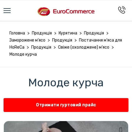
Головна
>
Продукція
>
Курятина
>
Продукція
>
Заморожене м’ясо
>
Продукція
>
Постачання м’яса для
HoReCa
>
Продукція
>
Свіже (охолоджене) м’ясо
>
Молоде курча
Молоде курча
Отримати гуртовий прайс