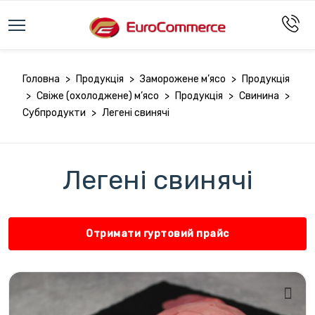
Головна
>
Продукція
>
Заморожене м’ясо
>
Продукція
>
Свіже (охолоджене) м’ясо
>
Продукція
>
Свинина
>
Субпродукти
>
Легені свинячі
Легені свинячі
Отримати гуртовий прайс