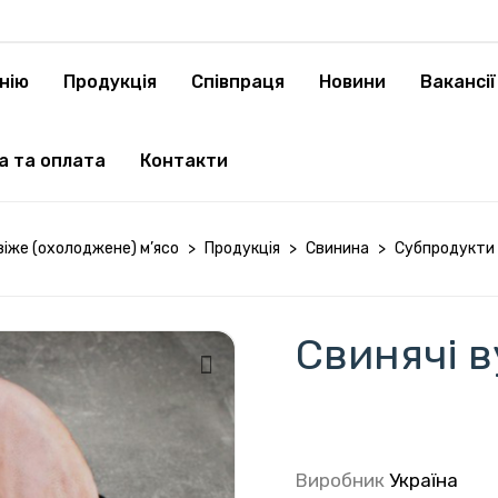
нію
Продукція
Cпівпраця
Новини
Вакансії
а та оплата
Контакти
віже (охолоджене) м’ясо
>
Продукція
>
Свинина
>
Субпродукти
Свинячі в
Виробник
Україна