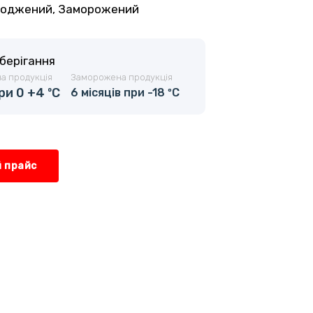
оджений, Заморожений
зберігання
а продукція
Заморожена продукція
ри 0 +4 ºС
6 місяців при -18 ºС
 прайс