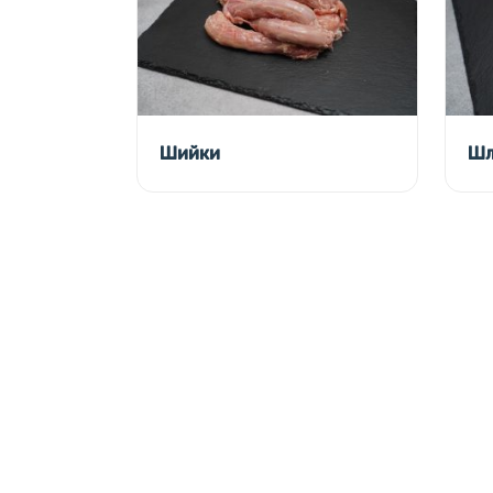
Шийки
Шл