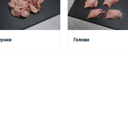
унки
Голови