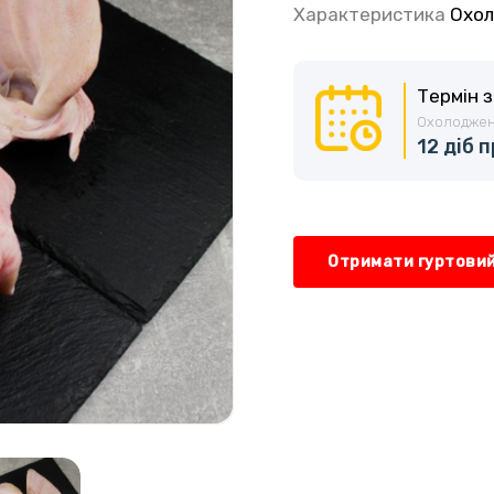
Характеристика
Охол
Термін 
Охолоджен
12 діб п
Отримати гуртовий