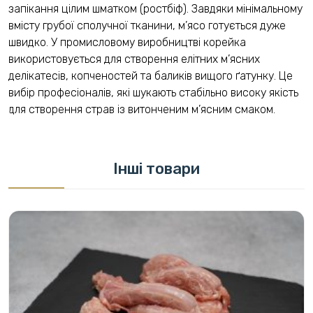
запікання цілим шматком (ростбіф). Завдяки мінімальному
вмісту грубої сполучної тканини, м’ясо готується дуже
швидко. У промисловому виробництві корейка
використовується для створення елітних м’ясних
делікатесів, копченостей та баликів вищого ґатунку. Це
вибір професіоналів, які шукають стабільно високу якість
для створення страв із витонченим м’ясним смаком.
Інші товари