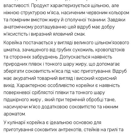
властивості. Продукт характеризується щільною, але
ніжною структурою м’яса, насиченим червоним кольором
та помірним вмістом жиру й сполучної тканини. Завдяки
анатомічному розташуванню цей відруб має добру
м’ясистість і виразний яловичий смак.
Корейка постачається у вигляді великого цільном’язового
шматка, зачищеного від грубих сухожиль, кровопідтоків
та сторонніх забруднень. Допускається наявність
природних плівок і тонкого шару жиру, що допомагає
зберігати соковитість м’яса під час приготування. Відруб
має акуратний товарний вигляд і високий корисний
вихід. Характерною особливістю корейки є наявність
поверхневої сріблястої плівки та тонкого шару
підшкірного жиру , який при термічній обробці тане,
насичуючи м’ясо додатковою соковитістю та ніжним
ароматом.
У кулінарії корейка є ідеальною основою для
приготування соковитих антрекотів, стейків на грилі та