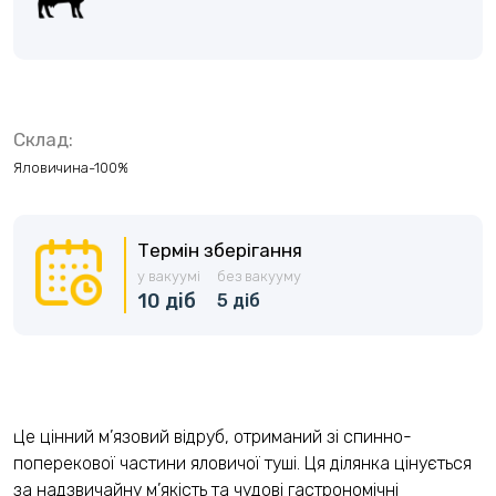
Склад:
Яловичина-100%
Термін зберігання
у вакуумі
без вакууму
10 діб
5 діб
Це цінний м’язовий відруб, отриманий зі спинно-
поперекової частини яловичої туші. Ця ділянка цінується
за надзвичайну м’якість та чудові гастрономічні